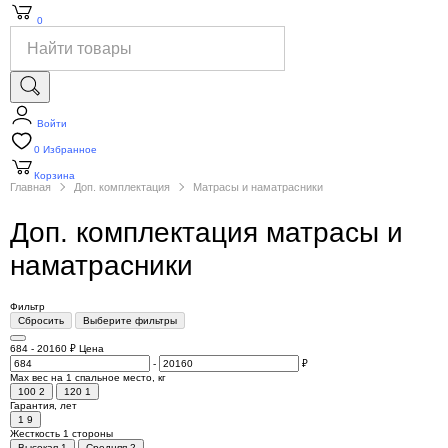
0
Войти
0
Избранное
Корзина
Главная
Доп. комплектация
Матрасы и наматрасники
Доп. комплектация матрасы и
наматрасники
Фильтр
Сбросить
Выберите фильтры
684
-
20160
₽
Цена
-
₽
Max вес на 1 спальное место, кг
100
2
120
1
Гарантия, лет
1
9
Жесткость 1 стороны
Высокая
1
Средняя
2