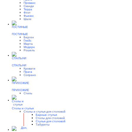
Прованс
Сканди
Терра
Флэт
Фьюжн
Шале
ГОСТИНЫЕ
Берген
Глейс
Марта
Модерн
Рошель
СПАЛЬНИ
Кровати
Прага
Сопрано
ПРИХОЖИЕ
Стиль
Столы и стулья
Столы и стулья для столовой
Барные стулья
Столы для столовой
Стулья для столовой
Табуреты