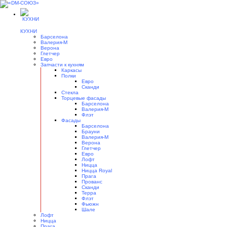
КУХНИ
Барселона
Валерия-М
Верона
Глетчер
Евро
Запчасти к кухням
Каркасы
Полки
Евро
Сканди
Стекла
Торцевые фасады
Барселона
Валерия-М
Флэт
Фасады
Барселона
Брауни
Валерия-М
Верона
Глетчер
Евро
Лофт
Ницца
Ницца Royal
Прага
Прованс
Сканди
Терра
Флэт
Фьюжн
Шале
Лофт
Ницца
Прага