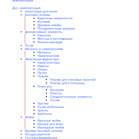
Доп. комплектация
Аксессуары для кухни
Бытовая техника
Варочные поверхности
Вытяжки
Духовые шкафы
Посудомоечные машины
Декоративные элементы
Карнизы
Монтаж и реставрация
Фальш-накладки
Лотки
Матрасы и наматрасники
Матрасы
Наматрасники
Мебельная фурнитура
Амортизаторы
Навесы
Опоры
Петли
Планки
Планки для стеновых панелей
Планки для столешниц
Плинтуса
Заглушки
Плинтус
Соединительные элементы
Уголки
Прочее
Ручки мебельные
Цоколь
Шаблоны
Мойки
Врезные мойки
Крепеж для моек
Накладные мойки
Муляжи бытовой техники
Посудосушители
Система выдвижения