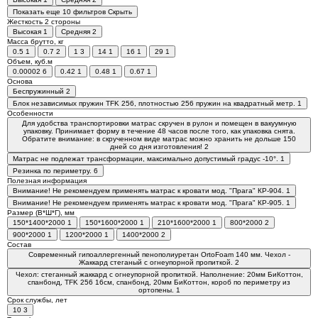
Показать еще 10 фильтров
Скрыть
Жесткость 2 стороны
Высокая
1
Средняя
2
Масса брутто, кг
0.5
1
0.7
2
1
3
14
1
16
1
29
1
Объем, куб.м
0.00002
6
0.42
1
0.48
1
0.67
1
Основа
Беспружинный
2
Блок независимых пружин TFK 256, плотностью 256 пружин на квадратный метр.
1
Особенности
Для удобства транспортировки матрас скручен в рулон и помещен в вакуумную
упаковку. Принимает форму в течение 48 часов после того, как упаковка снята.
Обратите внимание: в скрученном виде матрас можно хранить не дольше 150
дней со дня изготовления!
2
Матрас не подлежат трансформации, максимально допустимый градус -10°.
1
Резинка по периметру.
6
Полезная информация
Внимание! Не рекомендуем применять матрас к кровати мод. "Прага" КР-904.
1
Внимание! Не рекомендуем применять матрас к кровати мод. "Прага" КР-905.
1
Размер (В*Ш*Г), мм
150*1400*2000
1
150*1600*2000
1
210*1600*2000
1
800*2000
2
900*2000
1
1200*2000
1
1400*2000
2
Состав
Современный гипоаллергенный пенополиуретан OrtoFoam 140 мм. Чехол -
Жаккард стеганый с огнеупорной пропиткой.
2
Чехол: стеганный жаккард с огнеупорной пропиткой. Наполнение: 20мм БиКоттон,
спанбонд, TFK 256 16см, спанбонд, 20мм БиКоттон, короб по периметру из
ортопены.
1
Срок службы, лет
10
3