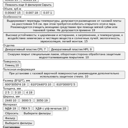
Показать еще 9 фильтров
Скрыть
Объем, куб.м
0.00447
15
0.007
18
0.07
1
Особенности
Выдерживает перепады температуры, допускается размещение от газовой плиты
на расстоянии 5-6 см, при этом требуется избегать открытого огня и пара.
Рекомендуется очищать моющими средствами при помощи мягкой губки или
тканевой тряпки. Не допускается примене
19
Высокая устойчивость: к царапинам и истиранию, к загрязнению, к температурам, к
воздействию химических и чистящих веществ и солнечных лучей; экологичность,
звукоизоляция, легкий монтаж.
15
Отделка
Декоративный пластик CPL
7
Декоративный пластик HPL
9
Снаружи покрыт специальным лаком, оборотная сторона обработана защитным
водоотталкивающим покрытием.
10
Поверхность
Глянец
10
Полезная информация
При установке с газовой варочной поверхностью рекомендуем дополнительно
использовать защитное стекло.
10
Размер (В*Ш*Г), мм
600*3050*4
19
610*2440*3
10
610*3000*2
5
Толщина, мм
2
5
3
10
4
19
Ширина, мм
2440
10
3000
5
3050
19
Материал
МДФ
19
ПВХ
5
ХДФ с у/ф печатью
10
Сбросить
Выберите фильтры
Фильтр
Выберите фильтры
Сортировка: