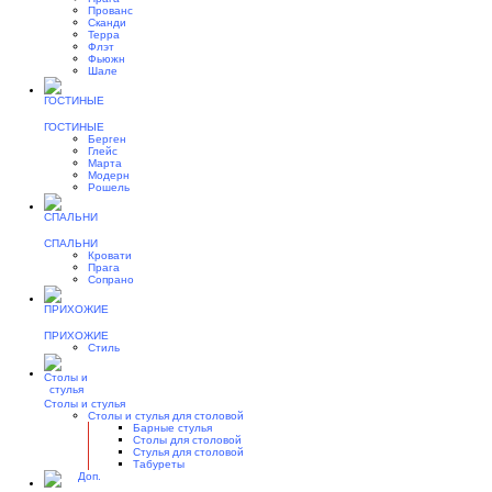
Прованс
Сканди
Терра
Флэт
Фьюжн
Шале
ГОСТИНЫЕ
Берген
Глейс
Марта
Модерн
Рошель
СПАЛЬНИ
Кровати
Прага
Сопрано
ПРИХОЖИЕ
Стиль
Столы и стулья
Столы и стулья для столовой
Барные стулья
Столы для столовой
Стулья для столовой
Табуреты