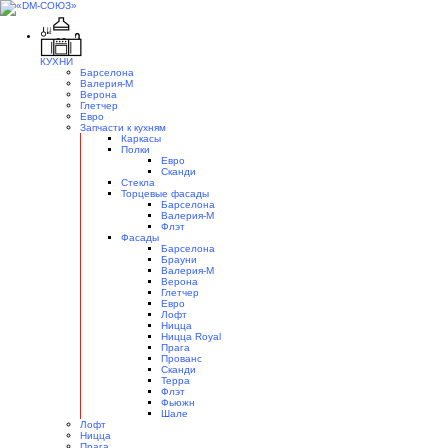
КУХНИ
Барселона
Валерия-М
Верона
Глетчер
Евро
Запчасти к кухням
Каркасы
Полки
Евро
Сканди
Стекла
Торцевые фасады
Барселона
Валерия-М
Флэт
Фасады
Барселона
Брауни
Валерия-М
Верона
Глетчер
Евро
Лофт
Ницца
Ницца Royal
Прага
Прованс
Сканди
Терра
Флэт
Фьюжн
Шале
Лофт
Ницца
Прага