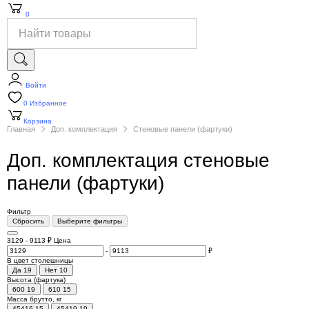
0
Войти
0
Избранное
Корзина
Главная
Доп. комплектация
Стеновые панели (фартуки)
Доп. комплектация стеновые
панели (фартуки)
Фильтр
Сбросить
Выберите фильтры
3129
-
9113
₽
Цена
-
₽
В цвет столешницы
Да
19
Нет
10
Высота (фартука)
600
19
610
15
Масса брутто, кг
45416
15
45419
19