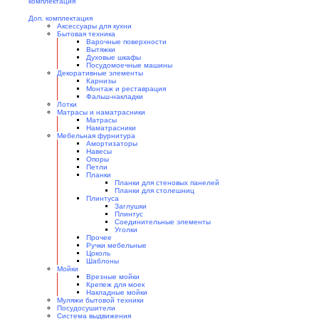
Доп. комплектация
Аксессуары для кухни
Бытовая техника
Варочные поверхности
Вытяжки
Духовые шкафы
Посудомоечные машины
Декоративные элементы
Карнизы
Монтаж и реставрация
Фальш-накладки
Лотки
Матрасы и наматрасники
Матрасы
Наматрасники
Мебельная фурнитура
Амортизаторы
Навесы
Опоры
Петли
Планки
Планки для стеновых панелей
Планки для столешниц
Плинтуса
Заглушки
Плинтус
Соединительные элементы
Уголки
Прочее
Ручки мебельные
Цоколь
Шаблоны
Мойки
Врезные мойки
Крепеж для моек
Накладные мойки
Муляжи бытовой техники
Посудосушители
Система выдвижения