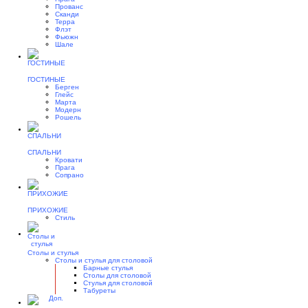
Прованс
Сканди
Терра
Флэт
Фьюжн
Шале
ГОСТИНЫЕ
Берген
Глейс
Марта
Модерн
Рошель
СПАЛЬНИ
Кровати
Прага
Сопрано
ПРИХОЖИЕ
Стиль
Столы и стулья
Столы и стулья для столовой
Барные стулья
Столы для столовой
Стулья для столовой
Табуреты