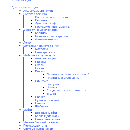
Доп. комплектация
Аксессуары для кухни
Бытовая техника
Варочные поверхности
Вытяжки
Духовые шкафы
Посудомоечные машины
Декоративные элементы
Карнизы
Монтаж и реставрация
Фальш-накладки
Лотки
Матрасы и наматрасники
Матрасы
Наматрасники
Мебельная фурнитура
Амортизаторы
Навесы
Опоры
Петли
Планки
Планки для стеновых панелей
Планки для столешниц
Плинтуса
Заглушки
Плинтус
Соединительные элементы
Уголки
Прочее
Ручки мебельные
Цоколь
Шаблоны
Мойки
Врезные мойки
Крепеж для моек
Накладные мойки
Муляжи бытовой техники
Посудосушители
Система выдвижения