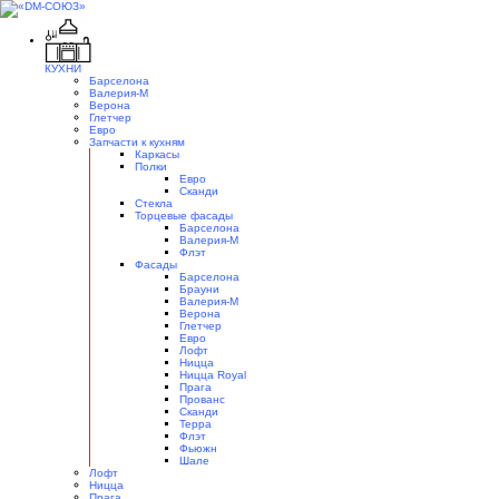
КУХНИ
Барселона
Валерия-М
Верона
Глетчер
Евро
Запчасти к кухням
Каркасы
Полки
Евро
Сканди
Стекла
Торцевые фасады
Барселона
Валерия-М
Флэт
Фасады
Барселона
Брауни
Валерия-М
Верона
Глетчер
Евро
Лофт
Ницца
Ницца Royal
Прага
Прованс
Сканди
Терра
Флэт
Фьюжн
Шале
Лофт
Ницца
Прага