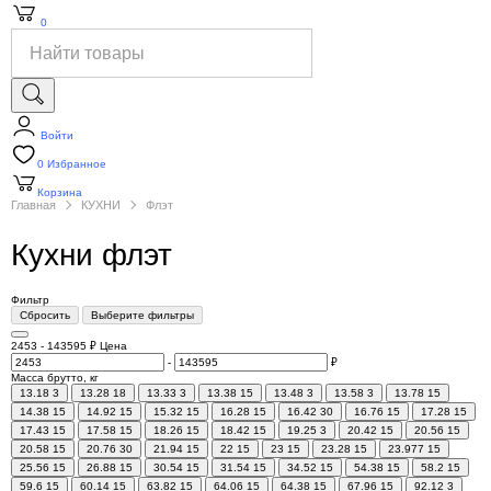
0
Войти
0
Избранное
Корзина
Главная
КУХНИ
Флэт
Кухни флэт
Фильтр
Сбросить
Выберите фильтры
2453
-
143595
₽
Цена
-
₽
Масса брутто, кг
13.18
3
13.28
18
13.33
3
13.38
15
13.48
3
13.58
3
13.78
15
14.38
15
14.92
15
15.32
15
16.28
15
16.42
30
16.76
15
17.28
15
17.43
15
17.58
15
18.26
15
18.42
15
19.25
3
20.42
15
20.56
15
20.58
15
20.76
30
21.94
15
22
15
23
15
23.28
15
23.977
15
25.56
15
26.88
15
30.54
15
31.54
15
34.52
15
54.38
15
58.2
15
59.6
15
60.14
15
63.82
15
64.06
15
64.38
15
67.96
15
92.12
3