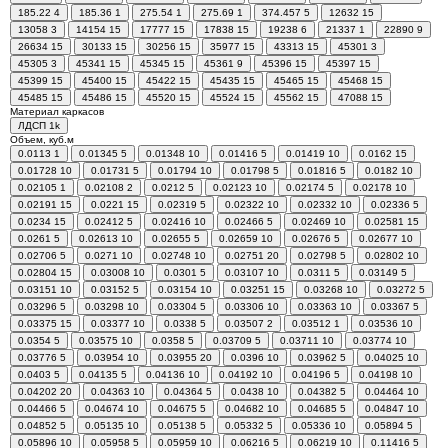
185.22
4
185.36
1
275.54
1
275.69
1
374.457
5
12632
15
13058
3
14154
15
17777
15
17838
15
19238
6
21337
1
22890
9
26634
15
30133
15
30256
15
35977
15
43313
15
45301
3
45305
3
45341
15
45345
15
45361
9
45396
15
45397
15
45399
15
45400
15
45422
15
45435
15
45465
15
45468
15
45485
15
45486
15
45520
15
45524
15
45562
15
47088
15
Материал каркасов
ЛДСП
1
k
Объем, куб.м
0.0113
1
0.01345
5
0.01348
10
0.01416
5
0.01419
10
0.0162
15
0.01728
10
0.01731
5
0.01794
10
0.01798
5
0.01816
5
0.0182
10
0.02105
1
0.02108
2
0.0212
5
0.02123
10
0.02174
5
0.02178
10
0.02191
15
0.0221
15
0.02319
5
0.02322
10
0.02332
10
0.02336
5
0.0234
15
0.02412
5
0.02416
10
0.02466
5
0.02469
10
0.02581
15
0.0261
5
0.02613
10
0.02655
5
0.02659
10
0.02676
5
0.02677
10
0.02706
5
0.0271
10
0.02748
10
0.02751
20
0.02798
5
0.02802
10
0.02804
15
0.03008
10
0.0301
5
0.03107
10
0.0311
5
0.03149
5
0.03151
10
0.03152
5
0.03154
10
0.03251
15
0.03268
10
0.03272
5
0.03296
5
0.03298
10
0.03304
5
0.03306
10
0.03363
10
0.03367
5
0.03375
15
0.03377
10
0.0338
5
0.03507
2
0.03512
1
0.03536
10
0.0354
5
0.03575
10
0.0358
5
0.03709
5
0.03711
10
0.03774
10
0.03776
5
0.03954
10
0.03955
20
0.0396
10
0.03962
5
0.04025
10
0.0403
5
0.04135
5
0.04136
10
0.04192
10
0.04196
5
0.04198
10
0.04202
20
0.04363
10
0.04364
5
0.0438
10
0.04382
5
0.04464
10
0.04466
5
0.04674
10
0.04675
5
0.04682
10
0.04685
5
0.04847
10
0.04852
5
0.05135
10
0.05138
5
0.05332
5
0.05336
10
0.05894
5
0.05896
10
0.05958
5
0.05959
10
0.06216
5
0.06219
10
0.11416
5