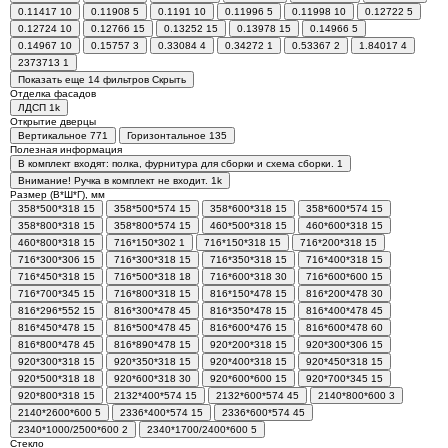
0.11417
10
0.11908
5
0.1191
10
0.11996
5
0.11998
10
0.12722
5
0.12724
10
0.12766
15
0.13252
15
0.13978
15
0.14966
5
0.14967
10
0.15757
3
0.33084
4
0.34272
1
0.53367
2
1.84017
4
2373713
1
Показать еще 14 фильтров
Скрыть
Отделка фасадов
ЛДСП
1
k
Открытие дверцы
Вертикальное
771
Горизонтальное
135
Полезная информация
В комплект входят: полка, фурнитура для сборки и схема сборки.
1
Внимание! Ручка в комплект не входит.
1
k
Размер (В*Ш*Г), мм
358*500*318
15
358*500*574
15
358*600*318
15
358*600*574
15
358*800*318
15
358*800*574
15
460*500*318
15
460*600*318
15
460*800*318
15
716*150*302
1
716*150*318
15
716*200*318
15
716*300*306
15
716*300*318
15
716*350*318
15
716*400*318
15
716*450*318
15
716*500*318
18
716*600*318
30
716*600*600
15
716*700*345
15
716*800*318
15
816*150*478
15
816*200*478
30
816*296*552
15
816*300*478
45
816*350*478
15
816*400*478
45
816*450*478
15
816*500*478
45
816*600*476
15
816*600*478
60
816*800*478
45
816*890*478
15
920*200*318
15
920*300*306
15
920*300*318
15
920*350*318
15
920*400*318
15
920*450*318
15
920*500*318
18
920*600*318
30
920*600*600
15
920*700*345
15
920*800*318
15
2132*400*574
15
2132*600*574
45
2140*800*600
3
2140*2600*600
5
2336*400*574
15
2336*600*574
45
2340*1000/2500*600
2
2340*1700/2400*600
5
Стекло