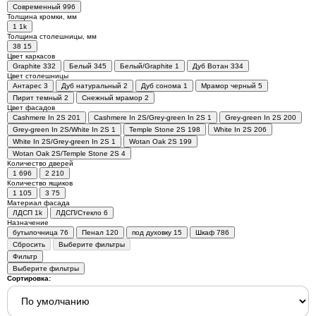
Современный
996
Толщина кромки, мм
1
1
k
Толщина столешницы, мм
38
15
Цвет каркасов
Graphite
332
Белый
345
Белый/Graphite
1
Дуб Вотан
334
Цвет столешницы
Антарес
3
Дуб натуральный
2
Дуб сонома
1
Мрамор черный
5
Пирит темный
2
Снежный мрамор
2
Цвет фасадов
Cashmere In 2S
201
Cashmere In 2S/Grey-green In 2S
1
Grey-green In 2S
200
Grey-green In 2S/White In 2S
1
Temple Stone 2S
198
White In 2S
206
White In 2S/Grey-green In 2S
1
Wotan Oak 2S
199
Wotan Oak 2S/Temple Stone 2S
4
Количество дверей
1
696
2
210
Количество ящиков
1
105
3
75
Материал фасада
ЛДСП
1
k
ЛДСП/Стекло
6
Назначение
бутылочница
76
Пенал
120
под духовку
15
Шкаф
786
Сбросить
Выберите фильтры
Фильтр
Выберите фильтры
Сортировка: