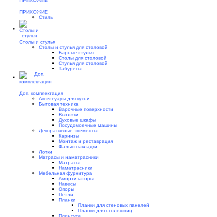
ПРИХОЖИЕ
Стиль
Столы и стулья
Столы и стулья для столовой
Барные стулья
Столы для столовой
Стулья для столовой
Табуреты
Доп. комплектация
Аксессуары для кухни
Бытовая техника
Варочные поверхности
Вытяжки
Духовые шкафы
Посудомоечные машины
Декоративные элементы
Карнизы
Монтаж и реставрация
Фальш-накладки
Лотки
Матрасы и наматрасники
Матрасы
Наматрасники
Мебельная фурнитура
Амортизаторы
Навесы
Опоры
Петли
Планки
Планки для стеновых панелей
Планки для столешниц
Плинтуса