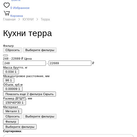
0
Избранное
Корзина
Главная
КУХНИ
Терра
Кухни терра
Фильтр
Сбросить
Выберите фильтры
248
-
22689
₽
Цена
-
₽
Масса брутто, кг
0.034
1
Межцентровое расстояние, мм
96
1
Объем, куб.м
0.00009
1
Показать еще 2 фильтра
Скрыть
Размер (В*Ш*Г), мм
150*40*30
1
Материал
Металл
1
Сбросить
Выберите фильтры
Фильтр
Выберите фильтры
Сортировка: