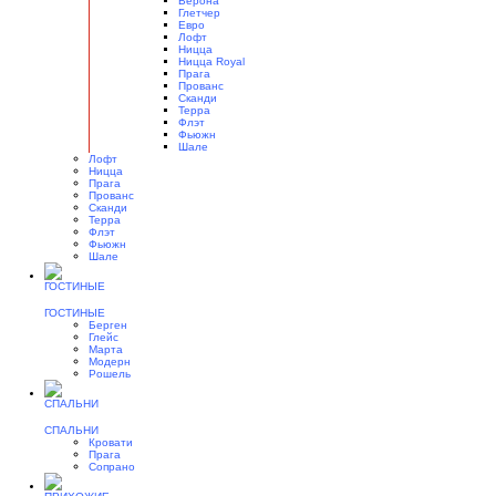
Верона
Глетчер
Евро
Лофт
Ницца
Ницца Royal
Прага
Прованс
Сканди
Терра
Флэт
Фьюжн
Шале
Лофт
Ницца
Прага
Прованс
Сканди
Терра
Флэт
Фьюжн
Шале
ГОСТИНЫЕ
Берген
Глейс
Марта
Модерн
Рошель
СПАЛЬНИ
Кровати
Прага
Сопрано