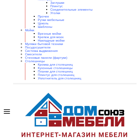
Заглушки
Плинтус
Соединительные элементы
Уголки
Прочее
Ручки мебельные
Цоколь
Шаблоны
Мойки
Врезные мойки
Крепеж для моек
Накладные мойки
Муляжи бытовой техники
Посудосушители
Система выдвижения
Смесители
Стеновые панели (фартуки)
Столешницы
Кромка для столешниц
Кухонные столешницы
Планки для столешниц
Плинтус для столешниц
Уплотнитель для столешниц