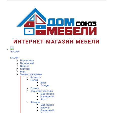
КУХНИ
Барселона
Валерия-М
Верона
Глетчер
Евро
Запчасти к кухням
Каркасы
Полки
Евро
Сканди
Стекла
Торцевые фасады
Барселона
Валерия-М
Флэт
Фасады
Барселона
Брауни
Валерия-М