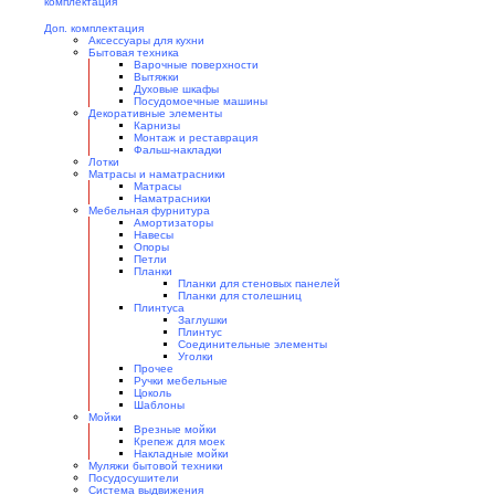
Доп. комплектация
Аксессуары для кухни
Бытовая техника
Варочные поверхности
Вытяжки
Духовые шкафы
Посудомоечные машины
Декоративные элементы
Карнизы
Монтаж и реставрация
Фальш-накладки
Лотки
Матрасы и наматрасники
Матрасы
Наматрасники
Мебельная фурнитура
Амортизаторы
Навесы
Опоры
Петли
Планки
Планки для стеновых панелей
Планки для столешниц
Плинтуса
Заглушки
Плинтус
Соединительные элементы
Уголки
Прочее
Ручки мебельные
Цоколь
Шаблоны
Мойки
Врезные мойки
Крепеж для моек
Накладные мойки
Муляжи бытовой техники
Посудосушители
Система выдвижения