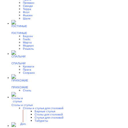
Прованс
Сканди
Терра
Флэт
Фьюжн
Шале
ГОСТИНЫЕ
Берген
Глейс
Марта
Модерн
Рошель
СПАЛЬНИ
Кровати
Прага
Сопрано
ПРИХОЖИЕ
Стиль
Столы и стулья
Столы и стулья для столовой
Барные стулья
Столы для столовой
Стулья для столовой
Табуреты