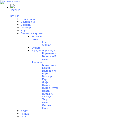
КУХНИ
Барселона
Валерия-М
Верона
Глетчер
Евро
Запчасти к кухням
Каркасы
Полки
Евро
Сканди
Стекла
Торцевые фасады
Барселона
Валерия-М
Флэт
Фасады
Барселона
Брауни
Валерия-М
Верона
Глетчер
Евро
Лофт
Ницца
Ницца Royal
Прага
Прованс
Сканди
Терра
Флэт
Фьюжн
Шале
Лофт
Ницца
Прага