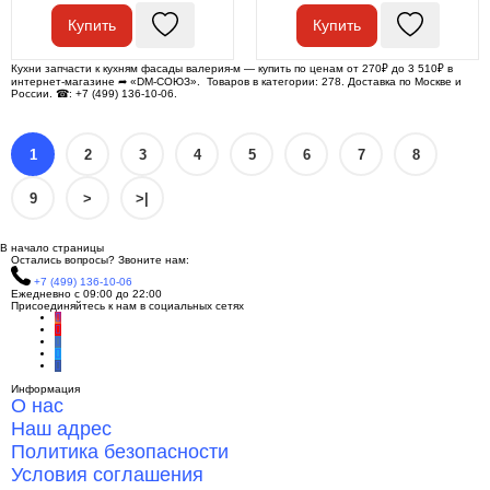
Купить
Купить
Кухни запчасти к кухням фасады валерия-м — купить по ценам от 270₽ до 3 510₽ в
интернет-магазине ➦ «DM-СОЮЗ». Товаров в категории: 278. Доставка по Москве и
России. ☎: +7 (499) 136-10-06.
1
2
3
4
5
6
7
8
9
>
>|
В начало страницы
Остались вопросы? Звоните нам:
+7 (499) 136-10-06
Ежедневно с 09:00 до 22:00
Присоединяйтесь к нам в социальных сетях
Информация
О нас
Наш адрес
Политика безопасности
Условия соглашения