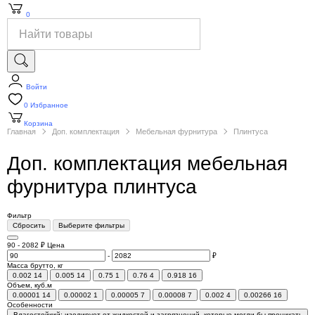
0
Войти
0
Избранное
Корзина
Главная
Доп. комплектация
Мебельная фурнитура
Плинтуса
Доп. комплектация мебельная
фурнитура плинтуса
Фильтр
Сбросить
Выберите фильтры
90
-
2082
₽
Цена
-
₽
Масса брутто, кг
0.002
14
0.005
14
0.75
1
0.76
4
0.918
16
Объем, куб.м
0.00001
14
0.00002
1
0.00005
7
0.00008
7
0.002
4
0.00266
16
Особенности
Влагостойкий; изолирует от жидкостей и загрязнений, которые могли бы проникать