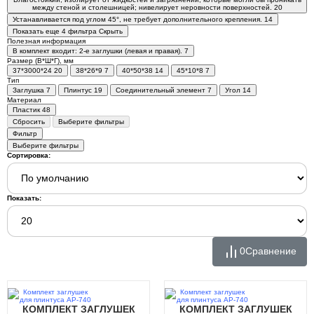
между стеной и столешницей; нивелирует неровности поверхностей.
20
Устанавливается под углом 45°, не требует дополнительного крепления.
14
Показать еще 4 фильтра
Скрыть
Полезная информация
В комплект входит: 2-е заглушки (левая и правая).
7
Размер (В*Ш*Г), мм
37*3000*24
20
38*26*9
7
40*50*38
14
45*10*8
7
Тип
Заглушка
7
Плинтус
19
Соединительный элемент
7
Угол
14
Материал
Пластик
48
Сбросить
Выберите фильтры
Фильтр
Выберите фильтры
Сортировка:
Показать:
0
Сравнение
КОМПЛЕКТ ЗАГЛУШЕК
КОМПЛЕКТ ЗАГЛУШЕК