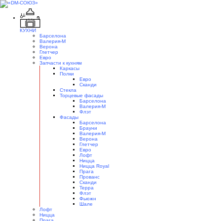
КУХНИ
Барселона
Валерия-М
Верона
Глетчер
Евро
Запчасти к кухням
Каркасы
Полки
Евро
Сканди
Стекла
Торцевые фасады
Барселона
Валерия-М
Флэт
Фасады
Барселона
Брауни
Валерия-М
Верона
Глетчер
Евро
Лофт
Ницца
Ницца Royal
Прага
Прованс
Сканди
Терра
Флэт
Фьюжн
Шале
Лофт
Ницца
Прага