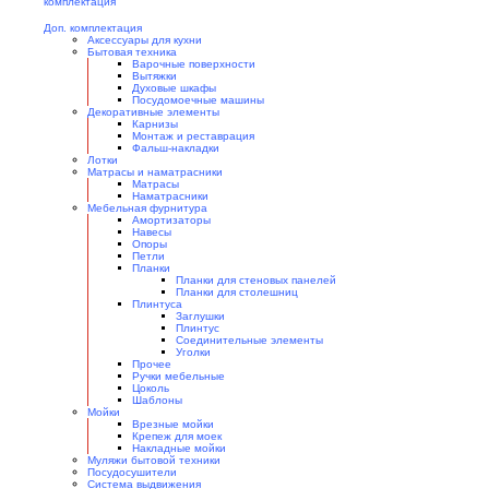
Доп. комплектация
Аксессуары для кухни
Бытовая техника
Варочные поверхности
Вытяжки
Духовые шкафы
Посудомоечные машины
Декоративные элементы
Карнизы
Монтаж и реставрация
Фальш-накладки
Лотки
Матрасы и наматрасники
Матрасы
Наматрасники
Мебельная фурнитура
Амортизаторы
Навесы
Опоры
Петли
Планки
Планки для стеновых панелей
Планки для столешниц
Плинтуса
Заглушки
Плинтус
Соединительные элементы
Уголки
Прочее
Ручки мебельные
Цоколь
Шаблоны
Мойки
Врезные мойки
Крепеж для моек
Накладные мойки
Муляжи бытовой техники
Посудосушители
Система выдвижения