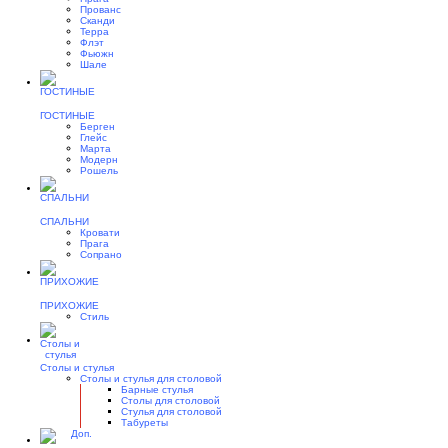
Прованс
Сканди
Терра
Флэт
Фьюжн
Шале
ГОСТИНЫЕ
Берген
Глейс
Марта
Модерн
Рошель
СПАЛЬНИ
Кровати
Прага
Сопрано
ПРИХОЖИЕ
Стиль
Столы и стулья
Столы и стулья для столовой
Барные стулья
Столы для столовой
Стулья для столовой
Табуреты