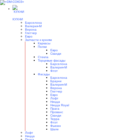
КУХНИ
Барселона
Валерия-М
Верона
Глетчер
Евро
Запчасти к кухням
Каркасы
Полки
Евро
Сканди
Стекла
Торцевые фасады
Барселона
Валерия-М
Флэт
Фасады
Барселона
Брауни
Валерия-М
Верона
Глетчер
Евро
Лофт
Ницца
Ницца Royal
Прага
Прованс
Сканди
Терра
Флэт
Фьюжн
Шале
Лофт
Ницца
Прага