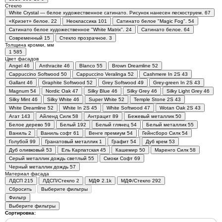
Стекло
White Сrystal — белое художественное сатинато. Рисунок нанесен пескоструем.
67
«Кризет» белое.
22
Неоклассика
101
Сатинато белое "Magic Fog".
54
Сатинато белое художественное "White Matrix".
24
Сатинато белое.
64
Современный
15
Стекло прозрачное.
3
Толщина кромки, мм
1
585
Цвет фасадов
Angel
46
Anthracite
46
Blanco
55
Brown Dreamline
52
Cappuccino Softwood
50
Cappuccino Veralinga
52
Cashmere In 2S
43
Gallant
46
Graphite Softwood
52
Grey Softwood
49
Grey-green In 2S
43
Magnum
54
Nordic Oak
47
Silky Blue
46
Silky Grey
46
Silky Light Grey
46
Silky Mint
46
Silky White
46
Super White
52
Temple Stone 2S
43
White Dreamline
52
White In 2S
45
White Softwood
47
Wotan Oak 2S
43
Агат
143
Айленд Силк
58
Антрацит
89
Бежевый металлик
50
Белое дерево
59
Белый
192
Белый глянец
54
Белый металлик
55
Ваниль
2
Ваниль софт
61
Венге премиум
54
Гейнсборо Силк
54
Голубой
99
Гранатовый металлик
1
Графит
54
Дуб крем
53
Дуб оливковый
53
Ель Карпатская
45
Кашемир
50
Маренго Силк
58
Серый металлик дождь светлый
55
Смоки Софт
69
Черный металлик дождь
57
Материал фасада
ЛДСП
215
ЛДСП/Стекло
2
МДФ
2.1
k
МДФ/Стекло
292
Сбросить
Выберите фильтры
Фильтр
Выберите фильтры
Сортировка: