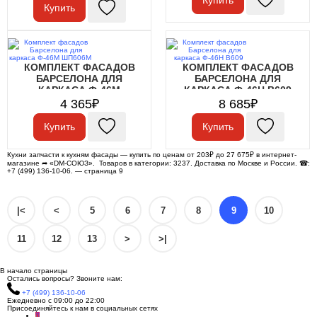
Купить
КОМПЛЕКТ ФАСАДОВ
КОМПЛЕКТ ФАСАДОВ
БАРСЕЛОНА ДЛЯ
БАРСЕЛОНА ДЛЯ
КАРКАСА Ф-46М
КАРКАСА Ф-46Н В609
ШП606М
4 365₽
8 685₽
Купить
Купить
Кухни запчасти к кухням фасады — купить по ценам от 203₽ до 27 675₽ в интернет-
магазине ➦ «DM-СОЮЗ». Товаров в категории: 3237. Доставка по Москве и России. ☎:
+7 (499) 136-10-06. — страница 9
|<
<
5
6
7
8
9
10
11
12
13
>
>|
В начало страницы
Остались вопросы? Звоните нам:
+7 (499) 136-10-06
Ежедневно с 09:00 до 22:00
Присоединяйтесь к нам в социальных сетях