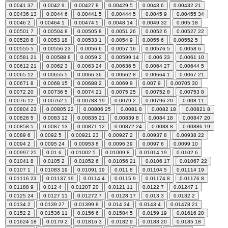
0.0041
37
0.0042
9
0.00427
8
0.00429
5
0.0043
6
0.00432
21
0.00436
13
0.0044
6
0.00441
5
0.00444
5
0.0045
9
0.00455
34
0.0046
2
0.00464
1
0.00474
5
0.0048
14
0.0049
32
0.005
18
0.00501
7
0.00504
8
0.00505
8
0.0051
26
0.0052
6
0.00527
22
0.00528
8
0.0053
18
0.00533
1
0.0054
9
0.0055
6
0.00552
5
0.00555
5
0.00556
23
0.0056
6
0.0057
16
0.00576
5
0.0058
6
0.00581
21
0.00588
8
0.0059
2
0.00599
14
0.006
33
0.0061
10
0.00612
21
0.0062
3
0.0063
24
0.00636
5
0.0064
27
0.00644
5
0.0065
12
0.00655
5
0.0066
36
0.00662
8
0.00664
1
0.0067
21
0.00671
8
0.0068
15
0.00688
2
0.0069
9
0.007
9
0.00705
30
0.0072
20
0.00736
5
0.0074
21
0.0075
25
0.00752
8
0.00753
8
0.0076
12
0.00762
5
0.00783
19
0.0079
2
0.00796
20
0.008
11
0.00804
23
0.00805
22
0.00806
25
0.0081
8
0.0082
18
0.00821
8
0.00828
5
0.0083
12
0.00835
21
0.00839
8
0.0084
18
0.00847
20
0.00858
5
0.0087
13
0.00871
12
0.00872
24
0.0088
8
0.00886
19
0.0089
6
0.0092
5
0.00921
23
0.00927
2
0.00937
8
0.00938
22
0.0094
2
0.0095
24
0.00953
8
0.0096
39
0.0097
6
0.0099
10
0.00997
25
0.01
6
0.01002
5
0.01009
8
0.01014
19
0.0102
6
0.01041
8
0.0105
2
0.01052
6
0.01056
21
0.0106
17
0.01067
22
0.0107
1
0.01083
19
0.01091
19
0.011
8
0.01104
5
0.01114
19
0.01116
23
0.01137
19
0.0114
4
0.0115
9
0.01174
8
0.01176
8
0.01188
9
0.012
4
0.01207
20
0.0121
11
0.0122
7
0.01247
1
0.0125
24
0.0127
11
0.01272
7
0.0128
17
0.013
3
0.0132
2
0.0134
2
0.0139
27
0.01399
8
0.014
34
0.0143
4
0.01478
21
0.0152
2
0.01536
11
0.0156
6
0.01584
5
0.0159
19
0.01616
20
0.01624
18
0.0179
2
0.01816
3
0.0182
9
0.0183
20
0.0185
18