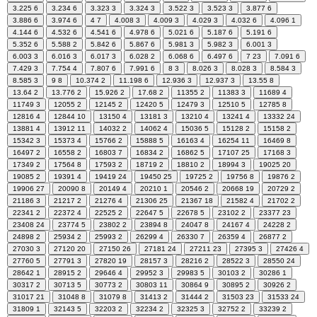
3.225
6
3.234
6
3.323
3
3.324
3
3.522
3
3.523
3
3.877
6
3.886
6
3.974
6
4
7
4.008
3
4.009
3
4.029
3
4.032
6
4.096
1
4.144
6
4.532
6
4.541
6
4.978
6
5.021
6
5.187
6
5.191
6
5.352
6
5.588
2
5.842
6
5.867
6
5.981
3
5.982
3
6.001
3
6.003
3
6.016
3
6.017
3
6.028
2
6.068
6
6.497
6
7
23
7.091
6
7.429
3
7.754
4
7.807
6
7.991
6
8
3
8.026
3
8.028
3
8.584
3
8.585
3
9
8
10.374
2
11.198
6
12.936
3
12.937
3
13.55
8
13.64
2
13.776
2
15.926
2
17.68
2
11355
2
11383
3
11689
4
11749
3
12055
2
12145
2
12420
5
12479
3
12510
5
12785
8
12816
4
12844
10
13150
4
13181
3
13210
4
13241
4
13332
24
13881
4
13912
11
14032
2
14062
4
15036
5
15128
2
15158
2
15342
3
15373
4
15766
2
15888
5
16163
4
16254
11
16469
8
16497
2
16558
2
16803
7
16834
2
16862
5
17107
25
17168
3
17349
2
17564
8
17593
2
18719
2
18810
2
18994
3
19025
20
19085
2
19391
4
19419
24
19450
25
19725
2
19756
8
19876
2
19906
27
20090
8
20149
4
20210
1
20546
2
20668
19
20729
2
21186
3
21217
2
21276
4
21306
25
21367
18
21582
4
21702
2
22341
2
22372
4
22525
2
22647
5
22678
5
23102
2
23377
23
23408
24
23774
5
23802
2
23894
8
24047
8
24167
4
24228
2
24898
2
25934
2
25993
2
26299
4
26330
7
26359
4
26877
2
27030
3
27120
20
27150
26
27181
24
27211
23
27395
3
27426
4
27760
5
27791
3
27820
19
28157
3
28216
2
28522
3
28550
24
28642
1
28915
2
29646
4
29952
3
29983
5
30103
2
30286
1
30317
2
30713
5
30773
2
30803
11
30864
9
30895
2
30926
2
31017
21
31048
8
31079
8
31413
2
31444
2
31503
23
31533
24
31809
1
32143
5
32203
2
32234
2
32325
3
32752
2
33239
2