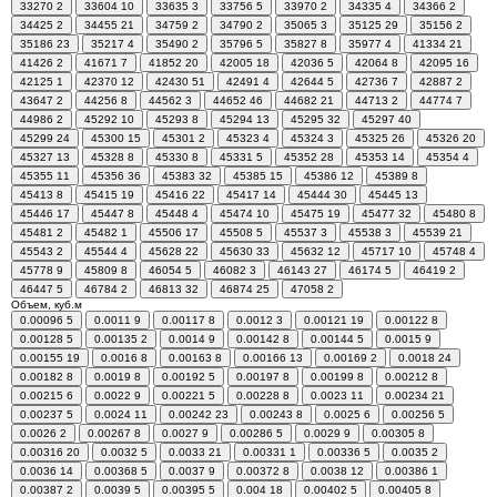
33270
2
33604
10
33635
3
33756
5
33970
2
34335
4
34366
2
34425
2
34455
21
34759
2
34790
2
35065
3
35125
29
35156
2
35186
23
35217
4
35490
2
35796
5
35827
8
35977
4
41334
21
41426
2
41671
7
41852
20
42005
18
42036
5
42064
8
42095
16
42125
1
42370
12
42430
51
42491
4
42644
5
42736
7
42887
2
43647
2
44256
8
44562
3
44652
46
44682
21
44713
2
44774
7
44986
2
45292
10
45293
8
45294
13
45295
32
45297
40
45299
24
45300
15
45301
2
45323
4
45324
3
45325
26
45326
20
45327
13
45328
8
45330
8
45331
5
45352
28
45353
14
45354
4
45355
11
45356
36
45383
32
45385
15
45386
12
45389
8
45413
8
45415
19
45416
22
45417
14
45444
30
45445
13
45446
17
45447
8
45448
4
45474
10
45475
19
45477
32
45480
8
45481
2
45482
1
45506
17
45508
5
45537
3
45538
3
45539
21
45543
2
45544
4
45628
22
45630
33
45632
12
45717
10
45748
4
45778
9
45809
8
46054
5
46082
3
46143
27
46174
5
46419
2
46447
5
46784
2
46813
32
46874
25
47058
2
Объем, куб.м
0.00096
5
0.0011
9
0.00117
8
0.0012
3
0.00121
19
0.00122
8
0.00128
5
0.00135
2
0.0014
9
0.00142
8
0.00144
5
0.0015
9
0.00155
19
0.0016
8
0.00163
8
0.00166
13
0.00169
2
0.0018
24
0.00182
8
0.0019
8
0.00192
5
0.00197
8
0.00199
8
0.00212
8
0.00215
6
0.0022
9
0.00221
5
0.00228
8
0.0023
11
0.00234
21
0.00237
5
0.0024
11
0.00242
23
0.00243
8
0.0025
6
0.00256
5
0.0026
2
0.00267
8
0.0027
9
0.00286
5
0.0029
9
0.00305
8
0.00316
20
0.0032
5
0.0033
21
0.00331
1
0.00336
5
0.0035
2
0.0036
14
0.00368
5
0.0037
9
0.00372
8
0.0038
12
0.00386
1
0.00387
2
0.0039
5
0.00395
5
0.004
18
0.00402
5
0.00405
8