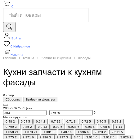
0
Войти
0
Избранное
Корзина
Главная
КУХНИ
Запчасти к кухням
Фасады
Кухни запчасти к кухням
фасады
Фильтр
Сбросить
Выберите фильтры
203
-
27675
₽
Цена
-
₽
Масса брутто, кг
0.48
2
0.54
5
0.64
2
0.7
12
0.71
3
0.72
5
0.76
5
0.77
2
0.799
3
0.85
2
0.9
13
0.92
5
0.938
6
0.94
4
0.98
5
1
11
1.058
21
1.373
21
1.381
3
1.487
6
1.996
6
2.123
2
2.511
5
2.775
2
2.971
6
2.996
3
2.997
3
3
45
3.014
6
3.017
5
3.026
2