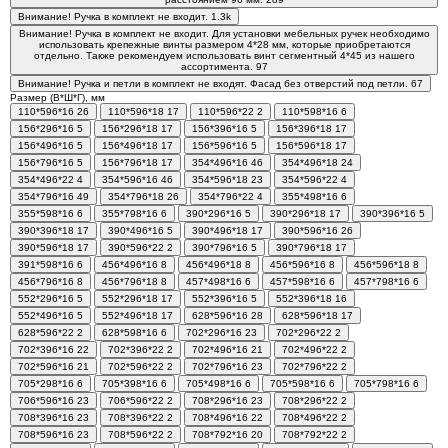
Внимание! Ручка в комплект не входит.
1.3
k
Внимание! Ручка в комплект не входит. Для установки мебельных ручек необходимо
использовать крепежные винты размером 4*28 мм, которые приобретаются
отдельно. Также рекомендуем использовать винт сегментный 4*45 из нашего
ассортимента.
97
Внимание! Ручка и петли в комплект не входят. Фасад без отверстий под петли.
67
Размер (В*Ш*Г), мм
110*596*16
26
110*596*18
17
110*596*22
2
110*598*16
6
156*296*16
5
156*296*18
17
156*396*16
5
156*396*18
17
156*496*16
5
156*496*18
17
156*596*16
5
156*596*18
17
156*796*16
5
156*796*18
17
354*496*16
46
354*496*18
24
354*496*22
4
354*596*16
46
354*596*18
23
354*596*22
4
354*796*16
49
354*796*18
26
354*796*22
4
355*498*16
6
355*598*16
6
355*798*16
6
390*296*16
5
390*296*18
17
390*396*16
5
390*396*18
17
390*496*16
5
390*496*18
17
390*596*16
26
390*596*18
17
390*596*22
2
390*796*16
5
390*796*18
17
391*598*16
6
456*496*16
8
456*496*18
8
456*596*16
8
456*596*18
8
456*796*16
8
456*796*18
8
457*498*16
6
457*598*16
6
457*798*16
6
552*296*16
5
552*296*18
17
552*396*16
5
552*396*18
16
552*496*16
5
552*496*18
17
628*596*16
28
628*596*18
17
628*596*22
2
628*598*16
6
702*296*16
23
702*296*22
2
702*396*16
22
702*396*22
2
702*496*16
21
702*496*22
2
702*596*16
21
702*596*22
2
702*796*16
23
702*796*22
2
705*298*16
6
705*398*16
6
705*498*16
6
705*598*16
6
705*798*16
6
706*596*16
23
706*596*22
2
708*296*16
23
708*296*22
2
708*396*16
23
708*396*22
2
708*496*16
22
708*496*22
2
708*596*16
23
708*596*22
2
708*792*16
20
708*792*22
2