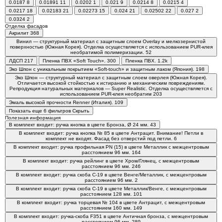
0.0187
8
0.01891
11
0.0202
1
0.021
9
0.0214
8
0.0215
4
0.0217
18
0.02183
21
0.02273
15
0.024
21
0.02502
22
0.027
2
0.0324
2
Отделка фасадов
Акрилит
368
Винил — структурный материал с защитным слоем Overlay и мелкозернистой
поверхностью (Южная Корея). Отделка осуществляется с использованием PUR-клея
необратимой полимеризации.
52
ЛДСП
217
Пленка ПВХ «Soft Touch».
300
Пленка ПВХ.
1.2
k
Эко Шпон с уникальным покрытием «Soft-touch» и защитным лаком (Япония).
198
Эко Шпон — структурный материал с защитным слоем оверлея (Южная Корея).
Отличается высокой стойкостью к истиранию и механическим повреждениям.
Репродукция натуральных материалов — Super Realistic. Отделка осуществляется с
использованием PUR-клея необратим
203
Эмаль высокой прочности Renner (Италия).
109
Показать еще 6 фильтров
Скрыть
Полезная информация
В комплект входит: ручка кнопка в цвете Бронза, Ø 24 мм.
43
В комплект входит: ручка кнопка № 85 в цвете Антрацит. Внимание! Петли в
комплект не входят. Фасад без отверстий под петли.
6
В комплект входит: ручка профильная РN (15) в цвете Металлик с межцентровым
расстоянием 96 мм.
164
В комплект входит: ручка рейлинг в цвете Хром/Глянец, с межцентровым
расстоянием 96 мм.
246
В комплект входит: ручка скоба C-19 в цвете Венге/Металлик, с межцентровым
расстоянием 96 мм.
2
В комплект входит: ручка скоба С-19 в цвете Металлик/Венге, с межцентровым
расстоянием 128 мм.
101
В комплект входит: ручка торцевая № 104 в цвете Антрацит, с межцентровым
расстоянием 160 мм.
149
В комплект входит: ручка-скоба F351 в цвете Античная бронза, с межцентровым
расстоянием 96 мм.
289