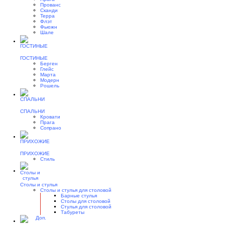
Прованс
Сканди
Терра
Флэт
Фьюжн
Шале
ГОСТИНЫЕ
Берген
Глейс
Марта
Модерн
Рошель
СПАЛЬНИ
Кровати
Прага
Сопрано
ПРИХОЖИЕ
Стиль
Столы и стулья
Столы и стулья для столовой
Барные стулья
Столы для столовой
Стулья для столовой
Табуреты