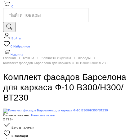
0
Войти
0
Избранное
Корзина
Главная
КУХНИ
Запчасти к кухням
Фасады
Комплект фасадов Барселона для каркаса Ф-10 В300/Н300/ВТ230
Комплект фасадов Барселона
для каркаса Ф-10 В300/Н300/
ВТ230
Отзывов пока нет.
Написать отзыв
2 723₽
Есть в наличии
В закладки