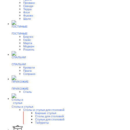
Прованс
Сканди
Терра
Флэт
Фьюжн
Шале
ГОСТИНЫЕ
Берген
Глейс
Марта
Модерн
Рошель
СПАЛЬНИ
Кровати
Прага
Сопрано
ПРИХОЖИЕ
Стиль
Столы и стулья
Столы и стулья для столовой
Барные стулья
Столы для столовой
Стулья для столовой
Табуреты