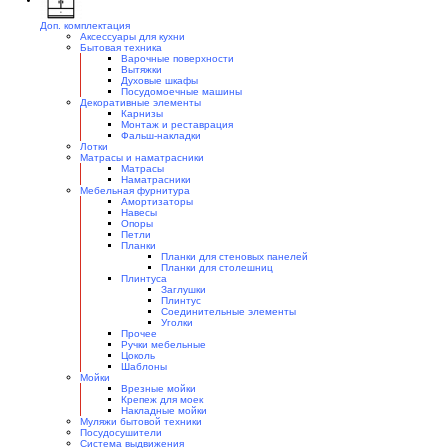
Доп. комплектация
Аксессуары для кухни
Бытовая техника
Варочные поверхности
Вытяжки
Духовые шкафы
Посудомоечные машины
Декоративные элементы
Карнизы
Монтаж и реставрация
Фальш-накладки
Лотки
Матрасы и наматрасники
Матрасы
Наматрасники
Мебельная фурнитура
Амортизаторы
Навесы
Опоры
Петли
Планки
Планки для стеновых панелей
Планки для столешниц
Плинтуса
Заглушки
Плинтус
Соединительные элементы
Уголки
Прочее
Ручки мебельные
Цоколь
Шаблоны
Мойки
Врезные мойки
Крепеж для моек
Накладные мойки
Муляжи бытовой техники
Посудосушители
Система выдвижения