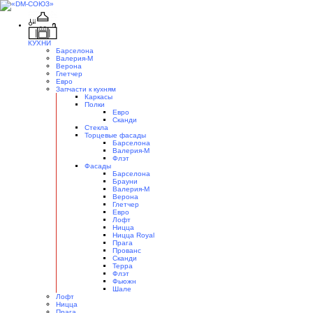
КУХНИ
Барселона
Валерия-М
Верона
Глетчер
Евро
Запчасти к кухням
Каркасы
Полки
Евро
Сканди
Стекла
Торцевые фасады
Барселона
Валерия-М
Флэт
Фасады
Барселона
Брауни
Валерия-М
Верона
Глетчер
Евро
Лофт
Ницца
Ницца Royal
Прага
Прованс
Сканди
Терра
Флэт
Фьюжн
Шале
Лофт
Ницца
Прага