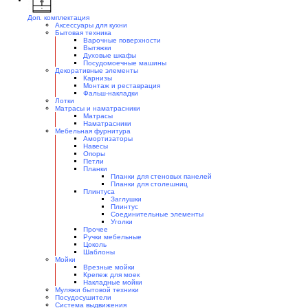
Доп. комплектация
Аксессуары для кухни
Бытовая техника
Варочные поверхности
Вытяжки
Духовые шкафы
Посудомоечные машины
Декоративные элементы
Карнизы
Монтаж и реставрация
Фальш-накладки
Лотки
Матрасы и наматрасники
Матрасы
Наматрасники
Мебельная фурнитура
Амортизаторы
Навесы
Опоры
Петли
Планки
Планки для стеновых панелей
Планки для столешниц
Плинтуса
Заглушки
Плинтус
Соединительные элементы
Уголки
Прочее
Ручки мебельные
Цоколь
Шаблоны
Мойки
Врезные мойки
Крепеж для моек
Накладные мойки
Муляжи бытовой техники
Посудосушители
Система выдвижения