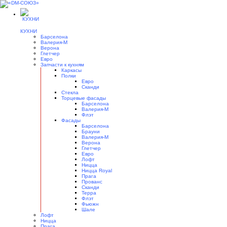
КУХНИ
Барселона
Валерия-М
Верона
Глетчер
Евро
Запчасти к кухням
Каркасы
Полки
Евро
Сканди
Стекла
Торцевые фасады
Барселона
Валерия-М
Флэт
Фасады
Барселона
Брауни
Валерия-М
Верона
Глетчер
Евро
Лофт
Ницца
Ницца Royal
Прага
Прованс
Сканди
Терра
Флэт
Фьюжн
Шале
Лофт
Ницца
Прага