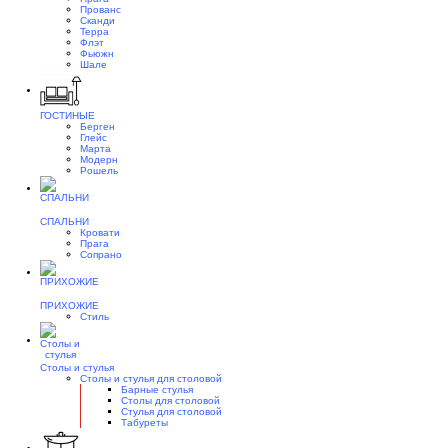
Прованс
Сканди
Терра
Флэт
Фьюжн
Шале
ГОСТИНЫЕ
Берген
Глейс
Марта
Модерн
Рошель
СПАЛЬНИ
Кровати
Прага
Сопрано
ПРИХОЖИЕ
Стиль
Столы и стулья
Столы и стулья для столовой
Барные стулья
Столы для столовой
Стулья для столовой
Табуреты