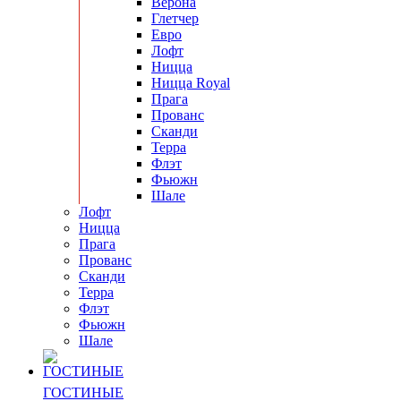
Верона
Глетчер
Евро
Лофт
Ницца
Ницца Royal
Прага
Прованс
Сканди
Терра
Флэт
Фьюжн
Шале
Лофт
Ницца
Прага
Прованс
Сканди
Терра
Флэт
Фьюжн
Шале
ГОСТИНЫЕ