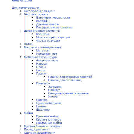
Доп. комплектация
Аксессуары для кухни
Бытовая техника
Варочные поверхности
Вытяжки
Духовые шкафы
Посудомоечные машины
Декоративные элементы
Карнизы
Монтаж и реставрация
Фальш-накладки
Лотки
Матрасы и наматрасники
Матрасы
Наматрасники
Мебельная фурнитура
Амортизаторы
Навесы
Опоры
Петли
Планки
Планки для стеновых панелей
Планки для столешниц
Плинтуса
Заглушки
Плинтус
Соединительные элементы
Уголки
Прочее
Ручки мебельные
Цоколь
Шаблоны
Мойки
Врезные мойки
Крепеж для моек
Накладные мойки
Муляжи бытовой техники
Посудосушители
Система выдвижения