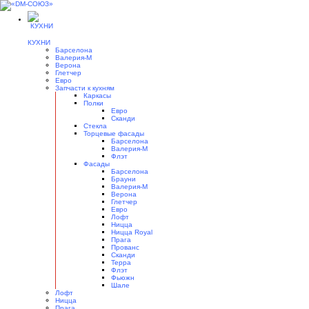
КУХНИ
Барселона
Валерия-М
Верона
Глетчер
Евро
Запчасти к кухням
Каркасы
Полки
Евро
Сканди
Стекла
Торцевые фасады
Барселона
Валерия-М
Флэт
Фасады
Барселона
Брауни
Валерия-М
Верона
Глетчер
Евро
Лофт
Ницца
Ницца Royal
Прага
Прованс
Сканди
Терра
Флэт
Фьюжн
Шале
Лофт
Ницца
Прага