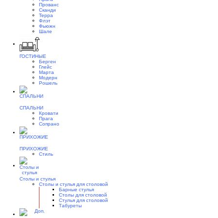
Прованс
Сканди
Терра
Флэт
Фьюжн
Шале
ГОСТИНЫЕ
Берген
Глейс
Марта
Модерн
Рошель
СПАЛЬНИ
Кровати
Прага
Сопрано
ПРИХОЖИЕ
Стиль
Столы и стулья
Столы и стулья для столовой
Барные стулья
Столы для столовой
Стулья для столовой
Табуреты