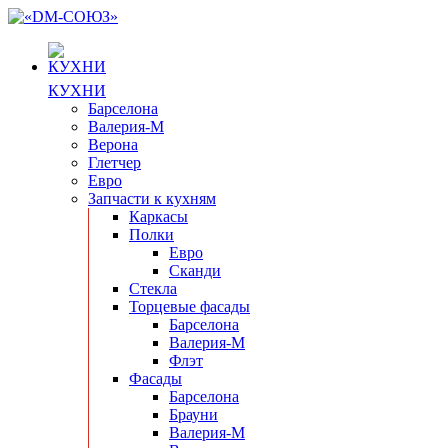
КУХНИ
Барселона
Валерия-М
Верона
Глетчер
Евро
Запчасти к кухням
Каркасы
Полки
Евро
Сканди
Стекла
Торцевые фасады
Барселона
Валерия-М
Флэт
Фасады
Барселона
Брауни
Валерия-М