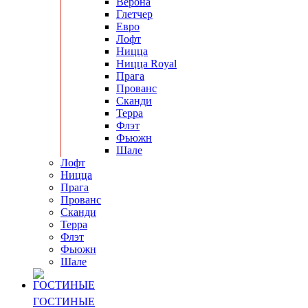
Верона
Глетчер
Евро
Лофт
Ницца
Ницца Royal
Прага
Прованс
Сканди
Терра
Флэт
Фьюжн
Шале
Лофт
Ницца
Прага
Прованс
Сканди
Терра
Флэт
Фьюжн
Шале
ГОСТИНЫЕ